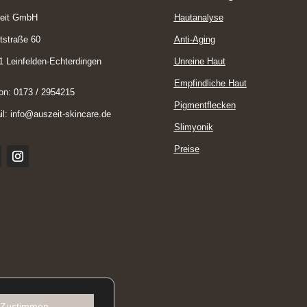
eit GmbH
Hautanalyse
tstraße 60
Anti-Aging
1 Leinfelden-Echterdingen
Unreine Haut
Empfindliche Haut
fon:
0173 / 2954215
Pigmentflecken
il:
info@auszeit-skincare.de
Slimyonik
Preise
Zustimmen