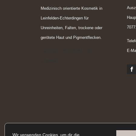
Ausz
Medizinisch orientierte Kosmetik in
Haup
Leinfelden-Echterdingen für
7077
Unreinheiten, Falten, trockene oder
gerötete Haut und Pigmentflecken.
Tele
E-Ma
Seit 2010 · REVIDERM · NiSV-
zertifiziert
Wir verwenden Cookies, um dir die